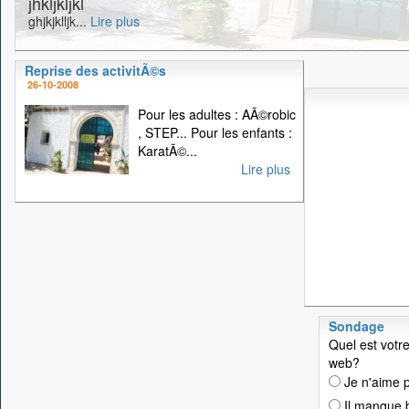
jhkljkljkl
ghjkjklljk...
Lire plus
Reprise des activitÃ©s
26-10-2008
Pour les adultes : AÃ©robic
, STEP... Pour les enfants :
KaratÃ©...
Lire plus
Sondage
Quel est votre
web?
Je n'aime p
Il manque 