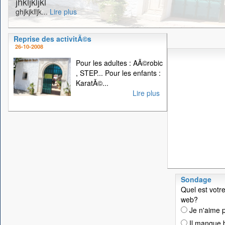
jhkljkljkl
ghjkjklljk...
Lire plus
Reprise des activitÃ©s
26-10-2008
Pour les adultes : AÃ©robic
, STEP... Pour les enfants :
KaratÃ©...
Lire plus
Sondage
Quel est votre
web?
Je n'aime p
Il manque 