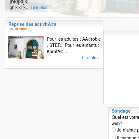
jhkljkljkl
ghjkjklljk...
Lire plus
Reprise des activitÃ©s
26-10-2008
Pour les adultes : AÃ©robic
, STEP... Pour les enfants :
KaratÃ©...
Lire plus
Sondage
Quel est votre
web?
Je n'aime p
Il manque 