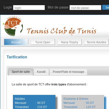
Login
Mot de passe
Accueil
Tunis Open
Nana Trophy
Tennis Adultes
Tarification
Sport de salle
Karaté
PowerPlate et massage
La salle de sport de TCT offre
trois types
d'abonnement :
Adultes
Etudiants & Elèves
Mensuel
: 90 DT
Mensuel
: 50 DT
Trimestriel
: 210 DT
Trimestriel
: 120 DT