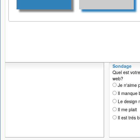
Sondage
Quel est votre
web?
Je n'aime p
Il manque 
Le design n
Il me plait
Il est trés 