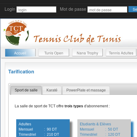
Login
Mot de passe
Accueil
Tunis Open
Nana Trophy
Tennis Adultes
Tarification
Sport de salle
Karaté
PowerPlate et massage
La salle de sport de TCT offre
trois types
d'abonnement :
Adultes
Etudiants & Elèves
Mensuel
: 90 DT
Mensuel
: 50 DT
Trimestriel
: 210 DT
Trimestriel
: 120 DT