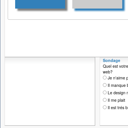
Sondage
Quel est votre
web?
Je n'aime p
Il manque 
Le design n
Il me plait
Il est trés 