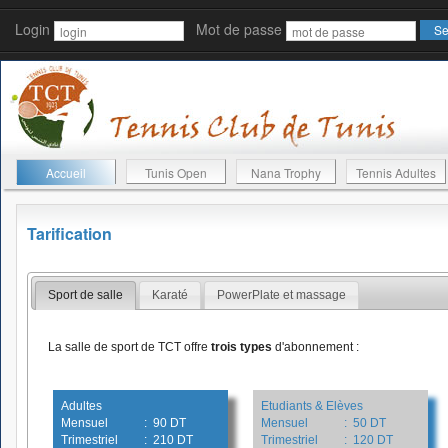
Login
Mot de passe
Accueil
Tunis Open
Nana Trophy
Tennis Adultes
Tarification
Sport de salle
Karaté
PowerPlate et massage
La salle de sport de TCT offre
trois types
d'abonnement :
Adultes
Etudiants & Elèves
Mensuel
: 90 DT
Mensuel
: 50 DT
Trimestriel
: 210 DT
Trimestriel
: 120 DT