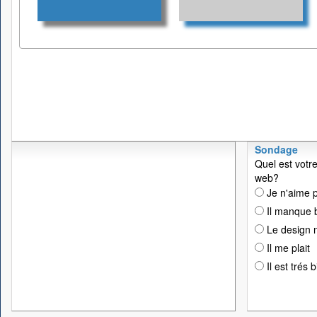
Sondage
Quel est votre
web?
Je n'aime p
Il manque 
Le design n
Il me plait
Il est trés 