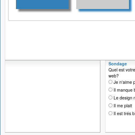
Sondage
Quel est votre
web?
Je n'aime p
Il manque 
Le design n
Il me plait
Il est trés 