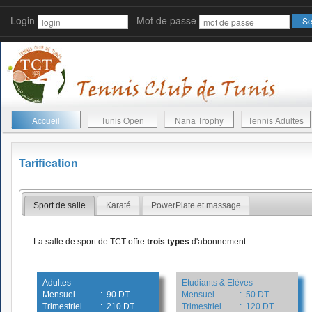
Login
Mot de passe
Accueil
Tunis Open
Nana Trophy
Tennis Adultes
Tarification
Sport de salle
Karaté
PowerPlate et massage
La salle de sport de TCT offre
trois types
d'abonnement :
Adultes
Etudiants & Elèves
Mensuel
: 90 DT
Mensuel
: 50 DT
Trimestriel
: 210 DT
Trimestriel
: 120 DT