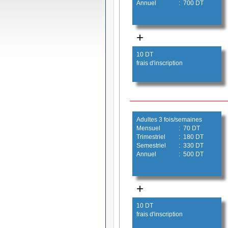
Annuel
: 700 DT
+
10 DT
frais d'inscription
Adultes 3 fois/semaines
Mensuel
: 70 DT
Trimestriel
: 180 DT
Semestriel
: 330 DT
Annuel
: 500 DT
+
10 DT
frais d'inscription