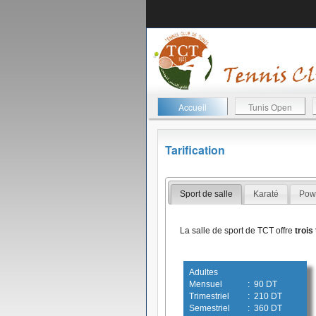
Accueil
Tunis Open
Tarification
Sport de salle
Karaté
Pow
La salle de sport de TCT offre
trois
Adultes
Mensuel
: 90 DT
Trimestriel
: 210 DT
Semestriel
: 360 DT