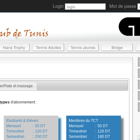
Login
Mot de passe
Nana Trophy
Tennis Adultes
Tennis Jeunes
Bridge
erPlate et massage
 types
d'abonnement :
Etudiants & Elèves
Membres du TCT
Mensuel
: 50 DT
Mensuel
: 50 DT
Trimestriel
: 120 DT
Trimestriel
: 120 DT
Semestriel
: 250 DT
Semestriel
: 180 DT