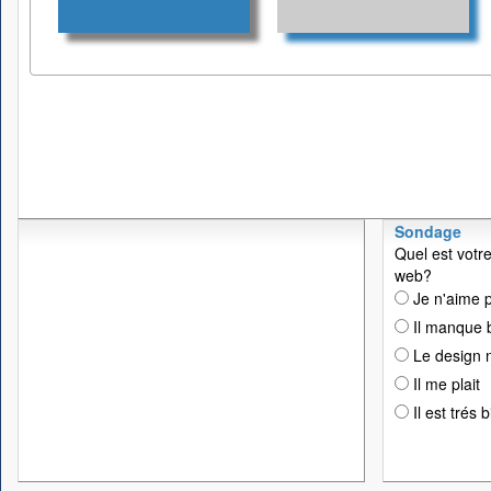
Sondage
Quel est votre
web?
Je n'aime p
Il manque 
Le design n
Il me plait
Il est trés 