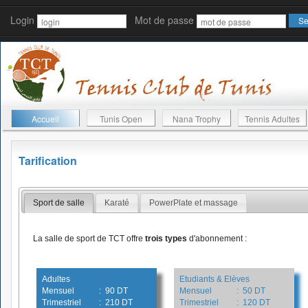
Login
Mot de passe
Accueil
Tunis Open
Nana Trophy
Tennis Adultes
Tarification
Sport de salle
Karaté
PowerPlate et massage
La salle de sport de TCT offre
trois types
d'abonnement :
Adultes
Etudiants & Elèves
Mensuel
: 90 DT
Mensuel
: 50 DT
Trimestriel
: 210 DT
Trimestriel
: 120 DT