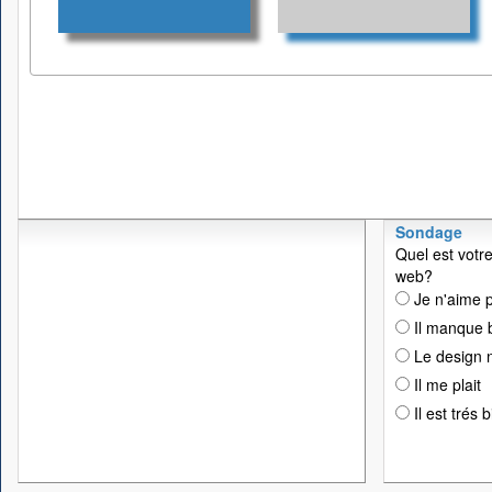
Sondage
Quel est votre
web?
Je n'aime p
Il manque 
Le design n
Il me plait
Il est trés 