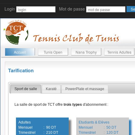
Login
Mot de passe
Accueil
Tunis Open
Nana Trophy
Tennis Adultes
Tarification
Sport de salle
Karaté
PowerPlate et massage
La salle de sport de TCT offre
trois types
d'abonnement :
Adultes
Etudiants & Elèves
Mensuel
: 90 DT
Mensuel
: 50 DT
Trimestriel
: 210 DT
Trimestriel
: 120 DT