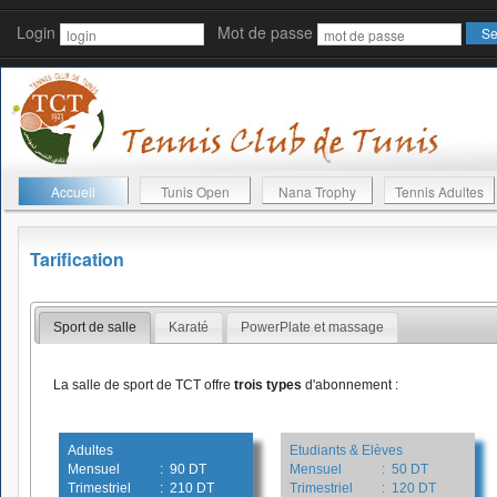
Login
Mot de passe
Accueil
Tunis Open
Nana Trophy
Tennis Adultes
Tarification
Sport de salle
Karaté
PowerPlate et massage
La salle de sport de TCT offre
trois types
d'abonnement :
Adultes
Etudiants & Elèves
Mensuel
: 90 DT
Mensuel
: 50 DT
Trimestriel
: 210 DT
Trimestriel
: 120 DT