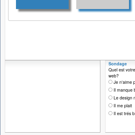
Sondage
Quel est votre
web?
Je n'aime p
Il manque 
Le design n
Il me plait
Il est trés 