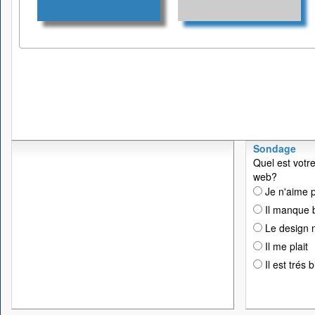
Sondage
Quel est votre
web?
Je n'aime p
Il manque 
Le design n
Il me plait
Il est trés 