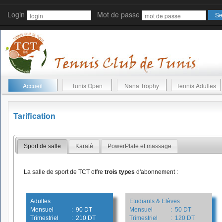
Login
Mot de passe
Accueil
Tunis Open
Nana Trophy
Tennis Adultes
Tarification
Sport de salle
Karaté
PowerPlate et massage
La salle de sport de TCT offre
trois types
d'abonnement :
Adultes
Etudiants & Elèves
Mensuel
: 90 DT
Mensuel
: 50 DT
Trimestriel
: 210 DT
Trimestriel
: 120 DT