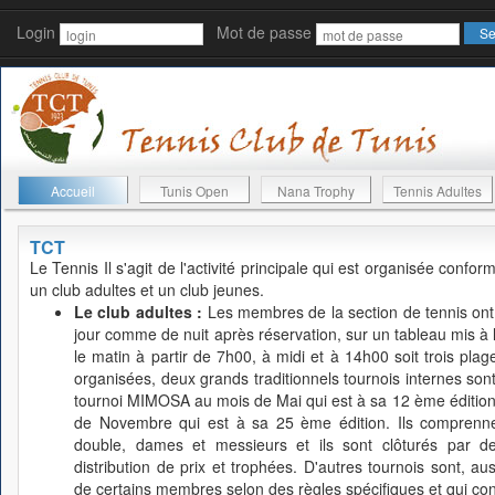
Login
Mot de passe
Accueil
Tunis Open
Nana Trophy
Tennis Adultes
TCT
Le Tennis
Il s'agit de l'activité principale qui est organisée conf
un club adultes et un club jeunes.
Le club adultes :
Les membres de la section de tennis ont l
jour comme de nuit après réservation, sur un tableau mis à leu
le matin à partir de 7h00, à midi et à 14h00 soit trois plage
organisées, deux grands traditionnels tournois internes s
tournoi MIMOSA au mois de Mai qui est à sa 12 ème édition
de Novembre qui est à sa 25 ème édition. Ils comprennen
double, dames et messieurs et ils sont clôturés par d
distribution de prix et trophées. D'autres tournois sont, auss
de certains membres selon des règles spécifiques et qui cont