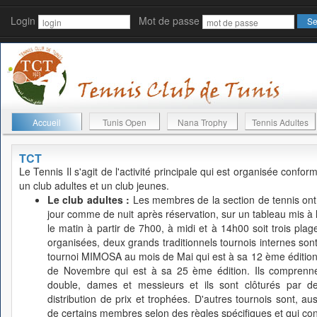
Login
Mot de passe
Accueil
Tunis Open
Nana Trophy
Tennis Adultes
TCT
Le Tennis
Il s'agit de l'activité principale qui est organisée conf
un club adultes et un club jeunes.
Le club adultes :
Les membres de la section de tennis ont l
jour comme de nuit après réservation, sur un tableau mis à leu
le matin à partir de 7h00, à midi et à 14h00 soit trois plage
organisées, deux grands traditionnels tournois internes s
tournoi MIMOSA au mois de Mai qui est à sa 12 ème édition
de Novembre qui est à sa 25 ème édition. Ils comprennen
double, dames et messieurs et ils sont clôturés par d
distribution de prix et trophées. D'autres tournois sont, auss
de certains membres selon des règles spécifiques et qui cont