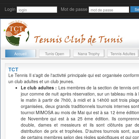
Login
Mot de passe
Accueil
Tunis Open
Nana Trophy
Tennis Adultes
TCT
Le Tennis
Il s'agit de l'activité principale qui est organisée conf
un club adultes et un club jeunes.
Le club adultes :
Les membres de la section de tennis ont l
jour comme de nuit après réservation, sur un tableau mis à leu
le matin à partir de 7h00, à midi et à 14h00 soit trois plage
organisées, deux grands traditionnels tournois internes s
tournoi MIMOSA au mois de Mai qui est à sa 12 ème édition
de Novembre qui est à sa 25 ème édition. Ils comprennen
double, dames et messieurs et ils sont clôturés par d
distribution de prix et trophées. D'autres tournois sont, auss
de certains membres selon des règles spécifiques et qui cont