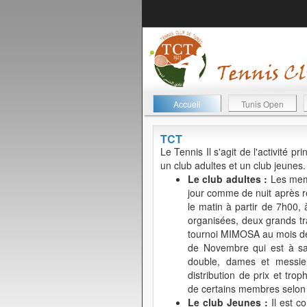
Accueil
Tunis Open
TCT
Le Tennis
Il s'agit de l'activité 
un club adultes et un club jeunes.
Le club adultes :
Les memb
jour comme de nuit après rés
le matin à partir de 7h00, à
organisées, deux grands tr
tournoi MIMOSA au mois de 
de Novembre qui est à sa 
double, dames et messieu
distribution de prix et trop
de certains membres selon d
Le club Jeunes :
Il est c