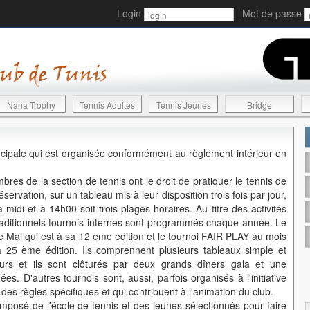
Login
Mot de passe
Nana Trophy
Tennis Adultes
Tennis Jeunes
Bridge
principale qui est organisée conformément au règlement intérieur en
res de la section de tennis ont le droit de pratiquer le tennis de
ervation, sur un tableau mis à leur disposition trois fois par jour,
 midi et à 14h00 soit trois plages horaires. Au titre des activités
aditionnels tournois internes sont programmés chaque année. Le
Mai qui est à sa 12 ème édition et le tournoi FAIR PLAY au mois
25 ème édition. Ils comprennent plusieurs tableaux simple et
rs et ils sont clôturés par deux grands dîners gala et une
hées. D'autres tournois sont, aussi, parfois organisés à l'initiative
es règles spécifiques et qui contribuent à l'animation du club.
omposé de l'école de tennis et des jeunes sélectionnés pour faire