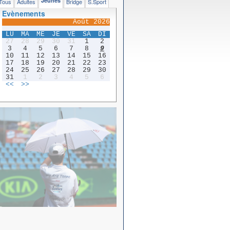
Jeunes
Tous
Adultes
Bridge
S.Sport
Evènements
Août 2026
LU
MA
ME
JE
VE
SA
DI
27
28
29
30
31
1
2
3
4
5
6
7
8
9
10
11
12
13
14
15
16
17
18
19
20
21
22
23
24
25
26
27
28
29
30
31
1
2
3
4
5
6
<<
>>