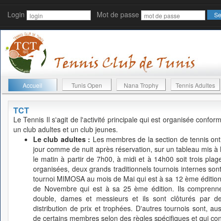
Login
Mot de passe
Accueil
Tunis Open
Nana Trophy
Tennis Adultes
TCT
Le Tennis
Il s'agit de l'activité principale qui est organisée conf
un club adultes et un club jeunes.
Le club adultes :
Les membres de la section de tennis ont l
jour comme de nuit après réservation, sur un tableau mis à leu
le matin à partir de 7h00, à midi et à 14h00 soit trois plage
organisées, deux grands traditionnels tournois internes s
tournoi MIMOSA au mois de Mai qui est à sa 12 ème édition
de Novembre qui est à sa 25 ème édition. Ils comprennen
double, dames et messieurs et ils sont clôturés par d
distribution de prix et trophées. D'autres tournois sont, auss
de certains membres selon des règles spécifiques et qui cont