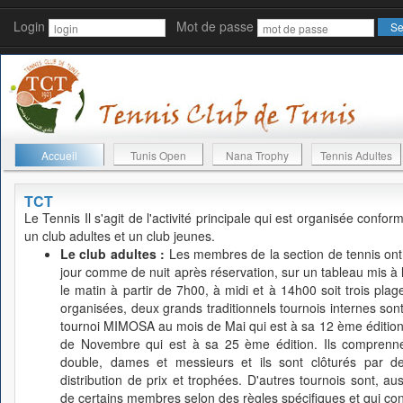
Login
Mot de passe
Accueil
Tunis Open
Nana Trophy
Tennis Adultes
TCT
Le Tennis
Il s'agit de l'activité principale qui est organisée conf
un club adultes et un club jeunes.
Le club adultes :
Les membres de la section de tennis ont l
jour comme de nuit après réservation, sur un tableau mis à leu
le matin à partir de 7h00, à midi et à 14h00 soit trois plage
organisées, deux grands traditionnels tournois internes s
tournoi MIMOSA au mois de Mai qui est à sa 12 ème édition
de Novembre qui est à sa 25 ème édition. Ils comprennen
double, dames et messieurs et ils sont clôturés par d
distribution de prix et trophées. D'autres tournois sont, auss
de certains membres selon des règles spécifiques et qui cont