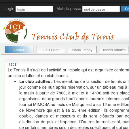
Login
Mot de passe
Accueil
Tunis Open
Nana Trophy
Tennis Adultes
TCT
Le Tennis
Il s'agit de l'activité principale qui est organisée conf
un club adultes et un club jeunes.
Le club adultes :
Les membres de la section de tennis ont l
jour comme de nuit après réservation, sur un tableau mis à leu
le matin à partir de 7h00, à midi et à 14h00 soit trois plage
organisées, deux grands traditionnels tournois internes s
tournoi MIMOSA au mois de Mai qui est à sa 12 ème édition
de Novembre qui est à sa 25 ème édition. Ils comprennen
double, dames et messieurs et ils sont clôturés par d
distribution de prix et trophées. D'autres tournois sont, auss
de certains membres selon des règles spécifiques et qui cont