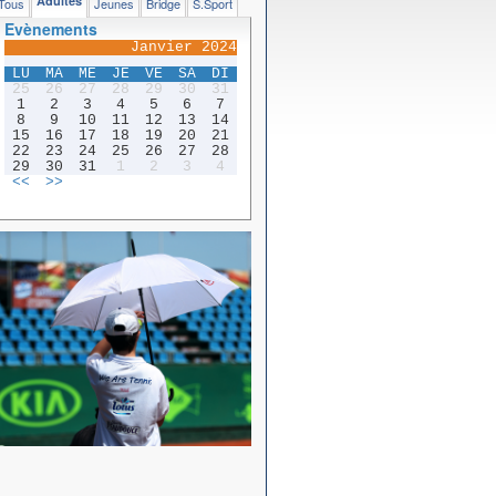
Adultes
Tous
Jeunes
Bridge
S.Sport
Evènements
Janvier 2024
LU
MA
ME
JE
VE
SA
DI
25
26
27
28
29
30
31
1
2
3
4
5
6
7
8
9
10
11
12
13
14
15
16
17
18
19
20
21
22
23
24
25
26
27
28
29
30
31
1
2
3
4
<<
>>