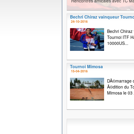
Rencontres amicales avec TC Ma
Bechri Chiraz vainqueur Tourno
24-10-2016
Bechri Chiraz
Tournoi ITF
10000US...
Tournoi Mimosa
15-04-2016
DÃ©marrage d
Ã©dition du T
Mimosa le 03 A