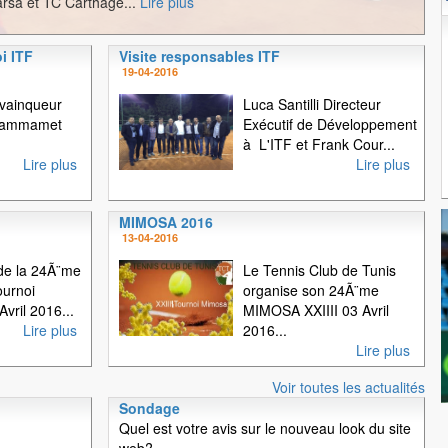
rsa et TC Carthage...
Lire plus
i ITF
Visite responsables ITF
1
2
3
19-04-2016
 vainqueur
Luca Santilli Directeur
 Hammamet
Exécutif de Développement
à L'ITF et Frank Cour...
Lire plus
Lire plus
MIMOSA 2016
13-04-2016
e la 24Ã¨me
Le Tennis Club de Tunis
ournoi
organise son 24Ã¨me
vril 2016...
MIMOSA XXIIII 03 Avril
Lire plus
2016...
Lire plus
Voir toutes les actualités
Sondage
Quel est votre avis sur le nouveau look du site