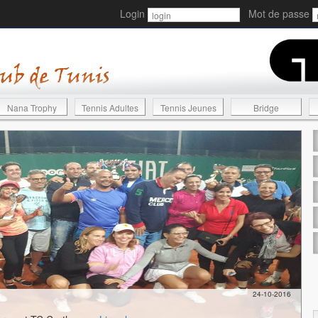
Login
Mot de passe
Nana Trophy
Tennis Adultes
Tennis Jeunes
Bridge
24-10-2016