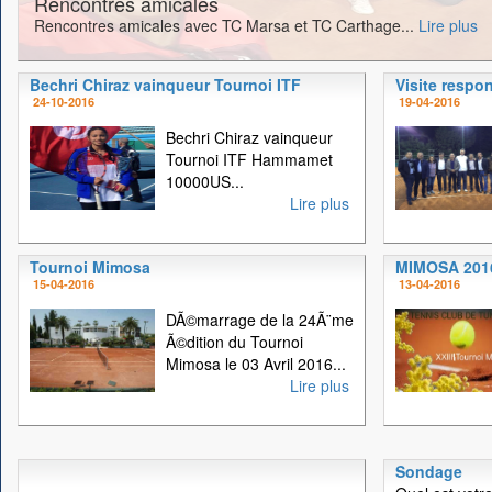
Rencontres amicales
Rencontres amicales avec TC Marsa et TC Carthage...
Lire plus
Bechri Chiraz vainqueur Tournoi ITF
Visite respo
24-10-2016
19-04-2016
Bechri Chiraz vainqueur
Tournoi ITF Hammamet
10000US...
Lire plus
Tournoi Mimosa
MIMOSA 201
15-04-2016
13-04-2016
DÃ©marrage de la 24Ã¨me
Ã©dition du Tournoi
Mimosa le 03 Avril 2016...
Lire plus
Sondage