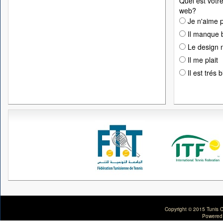
Quel est votre
web?
Je n'aime p
Il manque 
Le design n
Il me plait
Il est trés 
Copyright © 2015 Tunis C
Powered