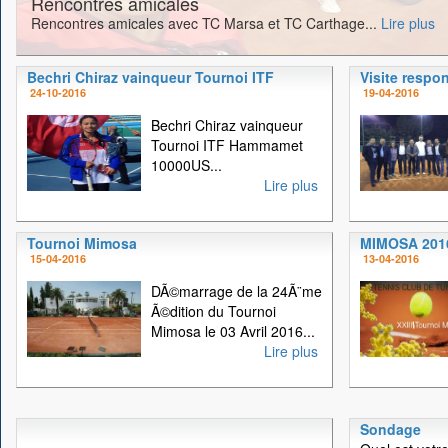
Rencontres amicales
Rencontres amicales avec TC Marsa et TC Carthage...
Lire plus
Bechri Chiraz vainqueur Tournoi ITF
Visite respo
24-10-2016
19-04-2016
Bechri Chiraz vainqueur
Tournoi ITF Hammamet
10000US...
Lire plus
Tournoi Mimosa
MIMOSA 201
15-04-2016
13-04-2016
DÃ©marrage de la 24Ã¨me
Ã©dition du Tournoi
Mimosa le 03 Avril 2016...
Lire plus
Sondage