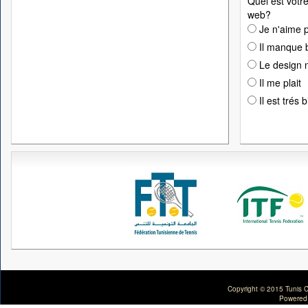
Quel est votre
web?
Je n'aime p
Il manque 
Le design n
Il me plait
Il est trés 
Copyright © 2015 Tunis C
Powered