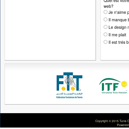
Quel est votre
web?
Je n'aime p
Il manque 
Le design n
Il me plait
Il est trés 
Copyright © 2015 Tunis C
Powered