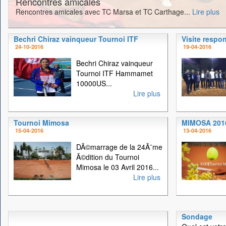
Rencontres amicales
Rencontres amicales avec TC Marsa et TC Carthage...
Lire plus
Bechri Chiraz vainqueur Tournoi ITF
Visite respo
24-10-2016
19-04-2016
Bechri Chiraz vainqueur
Tournoi ITF Hammamet
10000US...
Lire plus
Tournoi Mimosa
MIMOSA 201
15-04-2016
13-04-2016
DÃ©marrage de la 24Ã¨me
Ã©dition du Tournoi
Mimosa le 03 Avril 2016...
Lire plus
Sondage