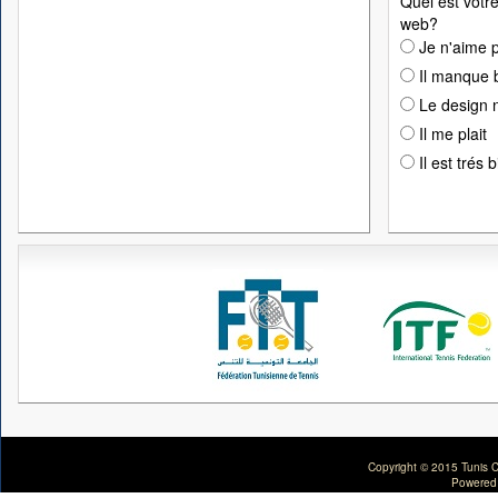
Quel est votre
web?
Je n'aime p
Il manque 
Le design n
Il me plait
Il est trés 
Copyright © 2015 Tunis C
Powered