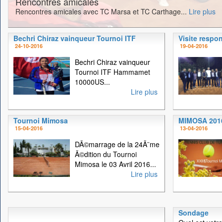
Rencontres amicales
Rencontres amicales avec TC Marsa et TC Carthage...
Lire plus
Bechri Chiraz vainqueur Tournoi ITF
Visite respo
24-10-2016
19-04-2016
Bechri Chiraz vainqueur
Tournoi ITF Hammamet
10000US...
Lire plus
Tournoi Mimosa
MIMOSA 201
15-04-2016
13-04-2016
DÃ©marrage de la 24Ã¨me
Ã©dition du Tournoi
Mimosa le 03 Avril 2016...
Lire plus
Sondage