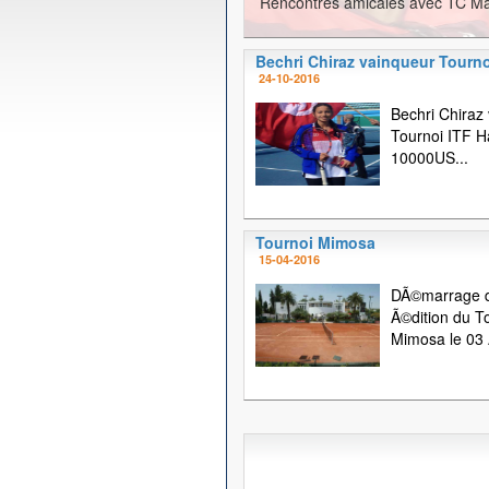
Rencontres amicales avec TC Ma
Bechri Chiraz vainqueur Tourno
24-10-2016
Bechri Chiraz
Tournoi ITF
10000US...
Tournoi Mimosa
15-04-2016
DÃ©marrage d
Ã©dition du T
Mimosa le 03 A