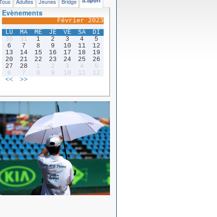
S.Sport
Tous
Adultes
Jeunes
Bridge
Evènements
Février 2023
LU
MA
ME
JE
VE
SA
DI
30
31
1
2
3
4
5
6
7
8
9
10
11
12
13
14
15
16
17
18
19
20
21
22
23
24
25
26
27
28
1
2
3
4
5
6
7
8
9
10
11
12
<<
>>