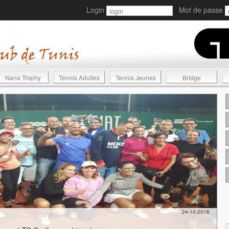
Login
Mot de passe
Nana Trophy
Tennis Adultes
Tennis Jeunes
Bridge
24-10-2016