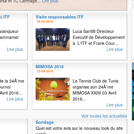
rsa et TC Carthage...
Lire plus
i ITF
Visite responsables ITF
1
2
3
19-04-2016
 vainqueur
Luca Santilli Directeur
 Hammamet
Exécutif de Développement
à L'ITF et Frank Cour...
Lire plus
Lire plus
MIMOSA 2016
13-04-2016
e la 24Ã¨me
Le Tennis Club de Tunis
ournoi
organise son 24Ã¨me
vril 2016...
MIMOSA XXIIII 03 Avril
Lire plus
2016...
Lire plus
Voir toutes les actualités
Sondage
Quel est votre avis sur le nouveau look du site