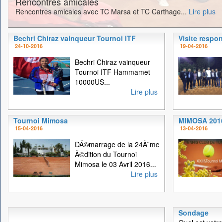
Rencontres amicales
Rencontres amicales avec TC Marsa et TC Carthage...
Lire plus
Bechri Chiraz vainqueur Tournoi ITF
Visite respo
24-10-2016
19-04-2016
Bechri Chiraz vainqueur
Tournoi ITF Hammamet
10000US...
Lire plus
Tournoi Mimosa
MIMOSA 201
15-04-2016
13-04-2016
DÃ©marrage de la 24Ã¨me
Ã©dition du Tournoi
Mimosa le 03 Avril 2016...
Lire plus
Sondage