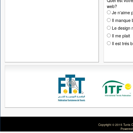
Quel est votre
web?
Je n'aime p
Il manque 
Le design n
Il me plait
Il est trés 
Copyright © 2015 Tunis C
Powered