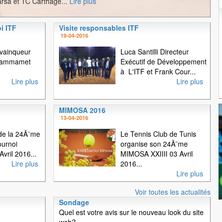
rsa et TC Carthage...
Lire plus
i ITF
Visite responsables ITF
1
2
3
19-04-2016
 vainqueur
Luca Santilli Directeur
 Hammamet
Exécutif de Développement
à L'ITF et Frank Cour...
Lire plus
Lire plus
MIMOSA 2016
13-04-2016
e la 24Ã¨me
Le Tennis Club de Tunis
ournoi
organise son 24Ã¨me
vril 2016...
MIMOSA XXIIII 03 Avril
Lire plus
2016...
Lire plus
Voir toutes les actualités
Sondage
Quel est votre avis sur le nouveau look du site