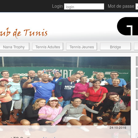
Login
Mot de passe
Nana Trophy
Tennis Adultes
Tennis Jeunes
Bridge
24-10-2016