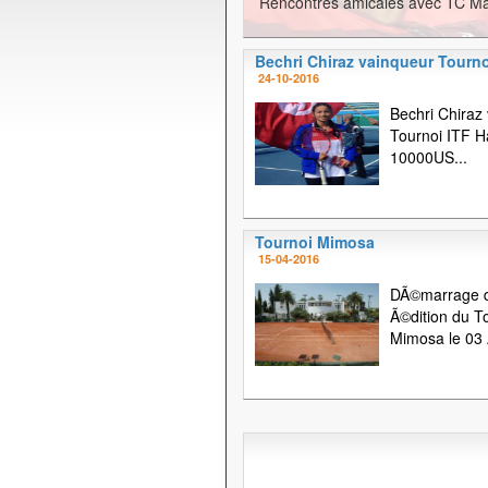
Rencontres amicales avec TC Ma
Bechri Chiraz vainqueur Tourno
24-10-2016
Bechri Chiraz
Tournoi ITF
10000US...
Tournoi Mimosa
15-04-2016
DÃ©marrage d
Ã©dition du T
Mimosa le 03 A