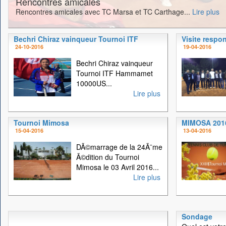
Rencontres amicales
Rencontres amicales avec TC Marsa et TC Carthage...
Lire plus
Bechri Chiraz vainqueur Tournoi ITF
Visite respo
24-10-2016
19-04-2016
Bechri Chiraz vainqueur
Tournoi ITF Hammamet
10000US...
Lire plus
Tournoi Mimosa
MIMOSA 201
15-04-2016
13-04-2016
DÃ©marrage de la 24Ã¨me
Ã©dition du Tournoi
Mimosa le 03 Avril 2016...
Lire plus
Sondage