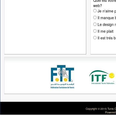
Quel est votre
web?
Je n'aime p
Il manque 
Le design n
Il me plait
Il est trés 
Copyright © 2015 Tunis C
Powered