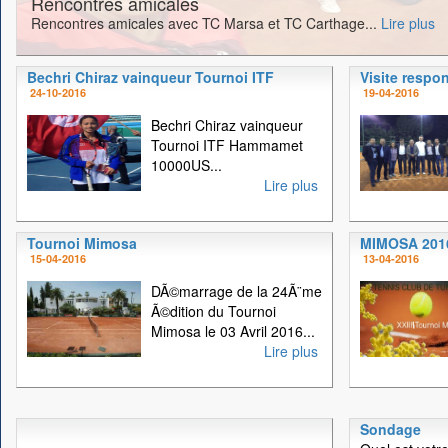
Rencontres amicales
Rencontres amicales avec TC Marsa et TC Carthage...
Lire plus
Bechri Chiraz vainqueur Tournoi ITF
Visite respo
24-10-2016
19-04-2016
Bechri Chiraz vainqueur
Tournoi ITF Hammamet
10000US...
Lire plus
Tournoi Mimosa
MIMOSA 201
15-04-2016
13-04-2016
DÃ©marrage de la 24Ã¨me
Ã©dition du Tournoi
Mimosa le 03 Avril 2016...
Lire plus
Sondage