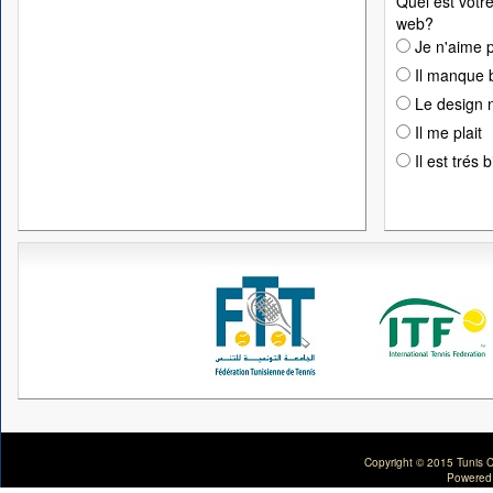
Quel est votre
web?
Je n'aime p
Il manque 
Le design n
Il me plait
Il est trés 
Copyright © 2015 Tunis C
Powered