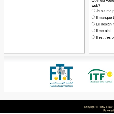
Quel est votre
web?
Je n'aime p
Il manque 
Le design n
Il me plait
Il est trés 
Copyright © 2015 Tunis C
Powered