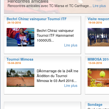
Rencontres amicales
Rencontres amicales avec TC Marsa et TC Carthage...
Lire plus
Bechri Chiraz vainqueur Tournoi ITF
Visite respo
24-10-2016
19-04-2016
Bechri Chiraz vainqueur
Tournoi ITF Hammamet
10000US...
Lire plus
Tournoi Mimosa
MIMOSA 201
15-04-2016
13-04-2016
DÃ©marrage de la 24Ã¨me
Ã©dition du Tournoi
Mimosa le 03 Avril 2016...
Lire plus
Sondage