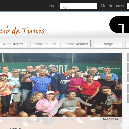
Login
Mot de passe
Nana Trophy
Tennis Adultes
Tennis Jeunes
Bridge
24-10-2016