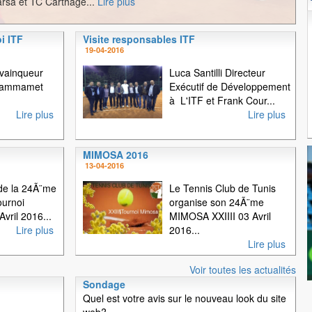
rsa et TC Carthage...
Lire plus
i ITF
Visite responsables ITF
1
2
3
19-04-2016
 vainqueur
Luca Santilli Directeur
 Hammamet
Exécutif de Développement
à L'ITF et Frank Cour...
Lire plus
Lire plus
MIMOSA 2016
13-04-2016
e la 24Ã¨me
Le Tennis Club de Tunis
ournoi
organise son 24Ã¨me
vril 2016...
MIMOSA XXIIII 03 Avril
Lire plus
2016...
Lire plus
Voir toutes les actualités
Sondage
Quel est votre avis sur le nouveau look du site