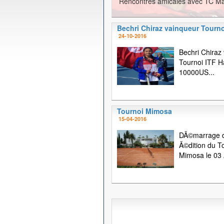
Rencontres amicales avec TC Ma
Bechri Chiraz vainqueur Tourno
24-10-2016
Bechri Chiraz
Tournoi ITF
10000US...
Tournoi Mimosa
15-04-2016
DÃ©marrage d
Ã©dition du T
Mimosa le 03 A