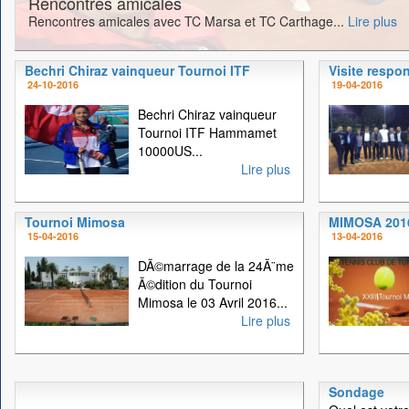
Rencontres amicales
Rencontres amicales avec TC Marsa et TC Carthage...
Lire plus
Bechri Chiraz vainqueur Tournoi ITF
Visite respo
24-10-2016
19-04-2016
Bechri Chiraz vainqueur
Tournoi ITF Hammamet
10000US...
Lire plus
Tournoi Mimosa
MIMOSA 201
15-04-2016
13-04-2016
DÃ©marrage de la 24Ã¨me
Ã©dition du Tournoi
Mimosa le 03 Avril 2016...
Lire plus
Sondage