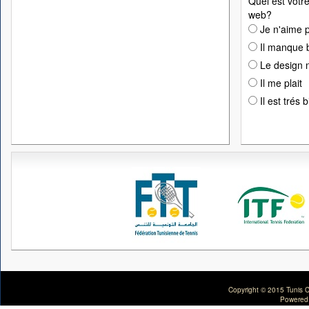
Quel est votre
web?
Je n'aime p
Il manque 
Le design n
Il me plait
Il est trés 
Copyright © 2015 Tunis C
Powered