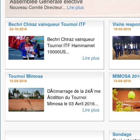
Assemblée Générale élective
Nouveau Comité Directeur...
Lire plus
Bechri Chiraz vainqueur Tournoi ITF
Visite respo
24-10-2016
19-04-2016
Bechri Chiraz vainqueur
Tournoi ITF Hammamet
10000US...
Lire plus
Tournoi Mimosa
MIMOSA 201
15-04-2016
13-04-2016
DÃ©marrage de la 24Ã¨me
Ã©dition du Tournoi
Mimosa le 03 Avril 2016...
Lire plus
Sondage