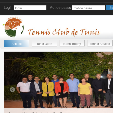
Login
Mot de passe
Accueil
Tunis Open
Nana Trophy
Tennis Adultes
$tab=array(".",",",";",".","!",".","?",".",":");