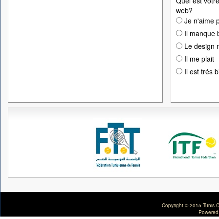
Quel est votre
web?
Je n'aime p
Il manque 
Le design n
Il me plait
Il est trés 
Copyright © 2015 Tunis C
Powered