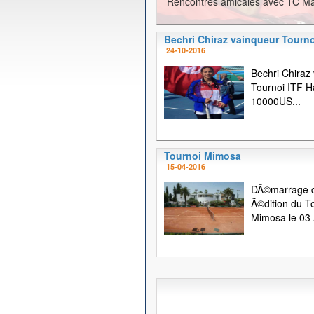
Rencontres amicales avec TC Ma
Bechri Chiraz vainqueur Tourno
24-10-2016
Bechri Chiraz
Tournoi ITF
10000US...
Tournoi Mimosa
15-04-2016
DÃ©marrage d
Ã©dition du T
Mimosa le 03 A