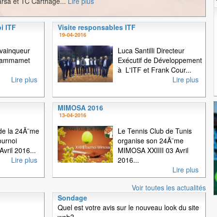
rsa et TC Carthage...
Lire plus
i ITF
Visite responsables ITF
1
2
3
19-04-2016
 vainqueur
Luca Santilli Directeur
 Hammamet
Exécutif de Développement
à L'ITF et Frank Cour...
Lire plus
Lire plus
MIMOSA 2016
13-04-2016
e la 24Ã¨me
Le Tennis Club de Tunis
ournoi
organise son 24Ã¨me
vril 2016...
MIMOSA XXIIII 03 Avril
Lire plus
2016...
Lire plus
Voir toutes les actualités
Sondage
Quel est votre avis sur le nouveau look du site