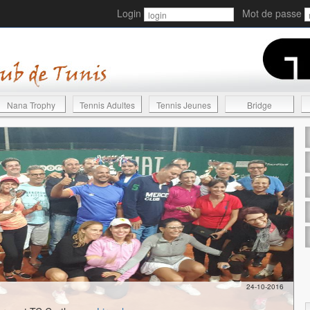
Login
Mot de passe
Nana Trophy
Tennis Adultes
Tennis Jeunes
Bridge
24-10-2016