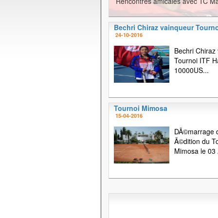
Rencontres amicales avec TC Ma
Bechri Chiraz vainqueur Tourno
24-10-2016
Bechri Chiraz
Tournoi ITF
10000US...
Tournoi Mimosa
15-04-2016
DÃ©marrage d
Ã©dition du T
Mimosa le 03 A