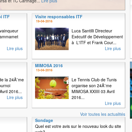
rsa et TC Carthage...
Lire plus
i ITF
Visite responsables ITF
1
2
3
19-04-2016
 vainqueur
Luca Santilli Directeur
 Hammamet
Exécutif de Développement
à L'ITF et Frank Cour...
Lire plus
Lire plus
MIMOSA 2016
13-04-2016
e la 24Ã¨me
Le Tennis Club de Tunis
ournoi
organise son 24Ã¨me
vril 2016...
MIMOSA XXIIII 03 Avril
Lire plus
2016...
Lire plus
Voir toutes les actualités
Sondage
Quel est votre avis sur le nouveau look du site