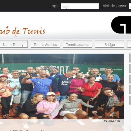
Login
Mot de passe
Nana Trophy
Tennis Adultes
Tennis Jeunes
Bridge
24-10-2016