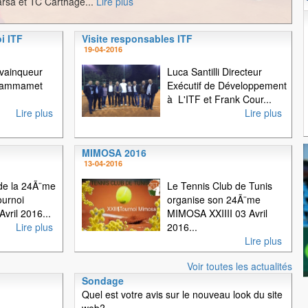
rsa et TC Carthage...
Lire plus
i ITF
Visite responsables ITF
1
2
3
19-04-2016
 vainqueur
Luca Santilli Directeur
 Hammamet
Exécutif de Développement
à L'ITF et Frank Cour...
Lire plus
Lire plus
MIMOSA 2016
13-04-2016
e la 24Ã¨me
Le Tennis Club de Tunis
ournoi
organise son 24Ã¨me
vril 2016...
MIMOSA XXIIII 03 Avril
Lire plus
2016...
Lire plus
Voir toutes les actualités
Sondage
Quel est votre avis sur le nouveau look du site