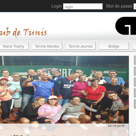
Login
Mot de passe
Nana Trophy
Tennis Adultes
Tennis Jeunes
Bridge
24-10-2016