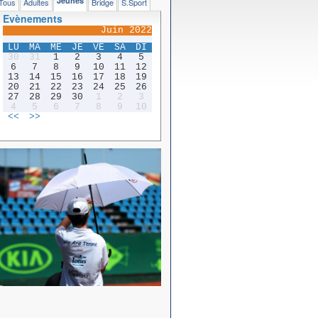
Jeunes
Tous
Adultes
Bridge
S.Sport
Evènements
Juin 2022
LU
MA
ME
JE
VE
SA
DI
30
31
1
2
3
4
5
6
7
8
9
10
11
12
13
14
15
16
17
18
19
20
21
22
23
24
25
26
27
28
29
30
1
2
3
4
5
6
7
8
9
10
<<
>>