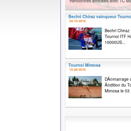
Rencontres amicales avec TC Ma
Bechri Chiraz vainqueur Tourno
24-10-2016
Bechri Chiraz
Tournoi ITF
10000US...
Tournoi Mimosa
15-04-2016
DÃ©marrage d
Ã©dition du T
Mimosa le 03 A