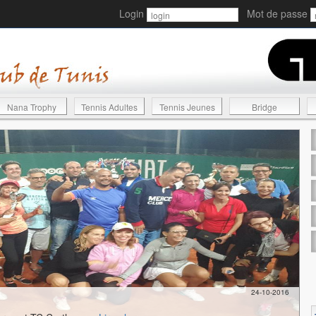
Login
Mot de passe
Nana Trophy
Tennis Adultes
Tennis Jeunes
Bridge
24-10-2016