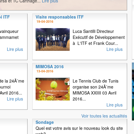
rsa et TC Carthage...
Lire plus
i ITF
Visite responsables ITF
1
2
3
19-04-2016
 vainqueur
Luca Santilli Directeur
 Hammamet
Exécutif de Développement
à L'ITF et Frank Cour...
Lire plus
Lire plus
MIMOSA 2016
13-04-2016
e la 24Ã¨me
Le Tennis Club de Tunis
ournoi
organise son 24Ã¨me
vril 2016...
MIMOSA XXIIII 03 Avril
Lire plus
2016...
Lire plus
Voir toutes les actualités
Sondage
Quel est votre avis sur le nouveau look du site