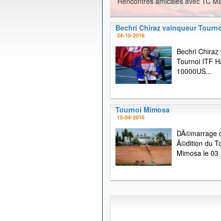
Rencontres amicales avec TC Ma
Bechri Chiraz vainqueur Tourno
24-10-2016
Bechri Chiraz
Tournoi ITF
10000US...
Tournoi Mimosa
15-04-2016
DÃ©marrage d
Ã©dition du T
Mimosa le 03 A