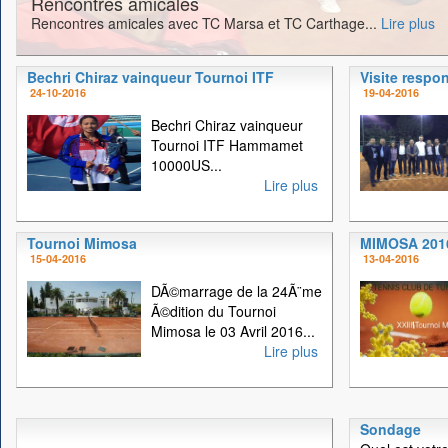
Rencontres amicales
Rencontres amicales avec TC Marsa et TC Carthage...
Lire plus
Bechri Chiraz vainqueur Tournoi ITF
Visite respo
24-10-2016
19-04-2016
Bechri Chiraz vainqueur
Tournoi ITF Hammamet
10000US...
Lire plus
Tournoi Mimosa
MIMOSA 201
15-04-2016
13-04-2016
DÃ©marrage de la 24Ã¨me
Ã©dition du Tournoi
Mimosa le 03 Avril 2016...
Lire plus
Sondage