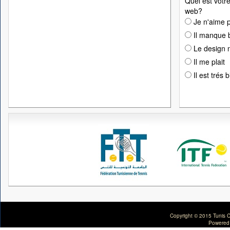
Quel est votre
web?
Je n'aime p
Il manque 
Le design n
Il me plait
Il est trés 
Copyright © 2015 Tunis C
Powered