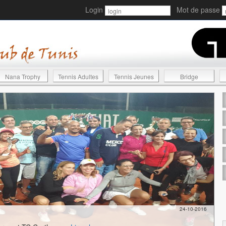
Login
Mot de passe
Nana Trophy
Tennis Adultes
Tennis Jeunes
Bridge
24-10-2016