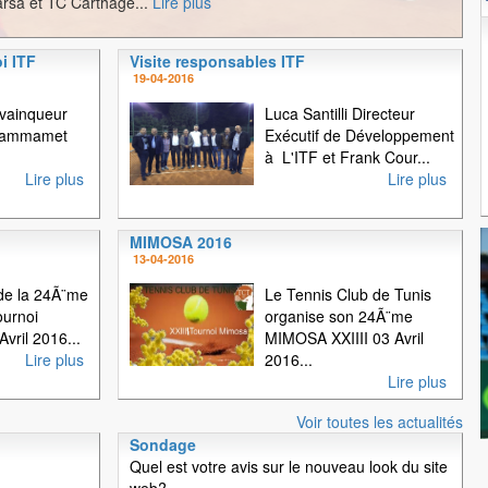
rsa et TC Carthage...
Lire plus
i ITF
Visite responsables ITF
1
2
3
19-04-2016
 vainqueur
Luca Santilli Directeur
 Hammamet
Exécutif de Développement
à L'ITF et Frank Cour...
Lire plus
Lire plus
MIMOSA 2016
13-04-2016
e la 24Ã¨me
Le Tennis Club de Tunis
ournoi
organise son 24Ã¨me
vril 2016...
MIMOSA XXIIII 03 Avril
Lire plus
2016...
Lire plus
Voir toutes les actualités
Sondage
Quel est votre avis sur le nouveau look du site