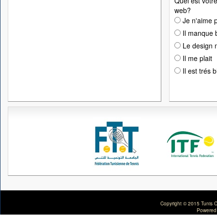
Quel est votre
web?
Je n'aime p
Il manque 
Le design n
Il me plait
Il est trés 
Copyright © 2015 Tunis C
Powered