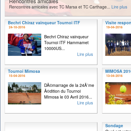
Rencontres amicales
Rencontres amicales avec TC Marsa et TC Carthage...
Lire plus
Bechri Chiraz vainqueur Tournoi ITF
Visite respo
24-10-2016
19-04-2016
Bechri Chiraz vainqueur
Tournoi ITF Hammamet
10000US...
Lire plus
Tournoi Mimosa
MIMOSA 201
15-04-2016
13-04-2016
DÃ©marrage de la 24Ã¨me
Ã©dition du Tournoi
Mimosa le 03 Avril 2016...
Lire plus
Sondage