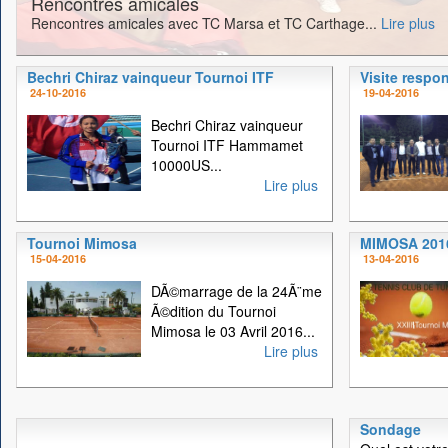
Rencontres amicales
Rencontres amicales avec TC Marsa et TC Carthage...
Lire plus
Bechri Chiraz vainqueur Tournoi ITF
Visite respo
24-10-2016
19-04-2016
Bechri Chiraz vainqueur
Tournoi ITF Hammamet
10000US...
Lire plus
Tournoi Mimosa
MIMOSA 201
15-04-2016
13-04-2016
DÃ©marrage de la 24Ã¨me
Ã©dition du Tournoi
Mimosa le 03 Avril 2016...
Lire plus
Sondage