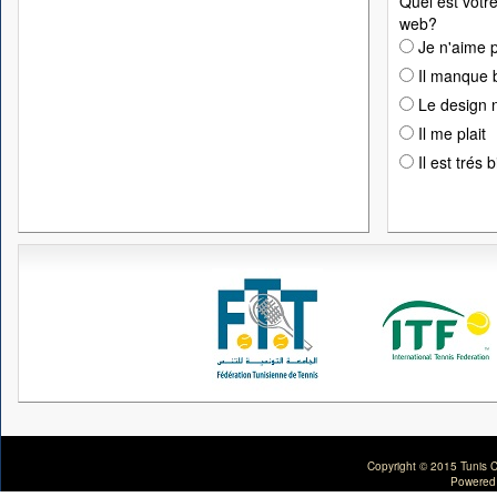
Quel est votre
web?
Je n'aime p
Il manque 
Le design n
Il me plait
Il est trés 
Copyright © 2015 Tunis C
Powered