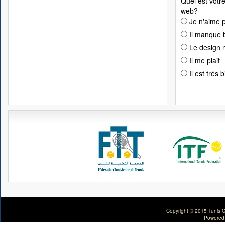
Quel est votre
web?
Je n'aime p
Il manque 
Le design n
Il me plait
Il est trés 
Copyright © 2015 Tunis C
Powered