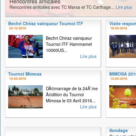
Rencontres amicales
Rencontres amicales avec TC Marsa et TC Carthage...
Lire plus
Bechri Chiraz vainqueur Tournoi ITF
Visite respo
24-10-2016
19-04-2016
Bechri Chiraz vainqueur
Tournoi ITF Hammamet
10000US...
Lire plus
Tournoi Mimosa
MIMOSA 201
15-04-2016
13-04-2016
DÃ©marrage de la 24Ã¨me
Ã©dition du Tournoi
Mimosa le 03 Avril 2016...
Lire plus
Sondage