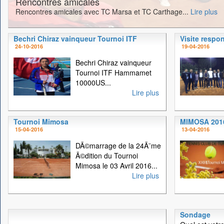
Rencontres amicales
Rencontres amicales avec TC Marsa et TC Carthage...
Lire plus
Bechri Chiraz vainqueur Tournoi ITF
Visite respo
24-10-2016
19-04-2016
Bechri Chiraz vainqueur
Tournoi ITF Hammamet
10000US...
Lire plus
Tournoi Mimosa
MIMOSA 201
15-04-2016
13-04-2016
DÃ©marrage de la 24Ã¨me
Ã©dition du Tournoi
Mimosa le 03 Avril 2016...
Lire plus
Sondage