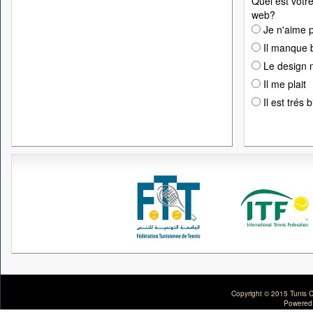
Quel est votre
web?
Je n'aime p
Il manque 
Le design n
Il me plait
Il est trés 
Copyright © 2015 Tunis C
Powered