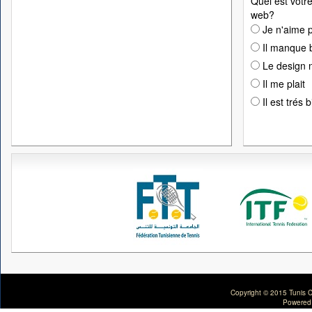
Quel est votre
web?
Je n'aime p
Il manque 
Le design n
Il me plait
Il est trés 
Copyright © 2015 Tunis C
Powered