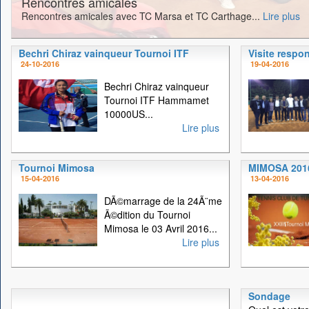
Rencontres amicales
Rencontres amicales avec TC Marsa et TC Carthage...
Lire plus
Bechri Chiraz vainqueur Tournoi ITF
Visite respo
24-10-2016
19-04-2016
Bechri Chiraz vainqueur
Tournoi ITF Hammamet
10000US...
Lire plus
Tournoi Mimosa
MIMOSA 201
15-04-2016
13-04-2016
DÃ©marrage de la 24Ã¨me
Ã©dition du Tournoi
Mimosa le 03 Avril 2016...
Lire plus
Sondage