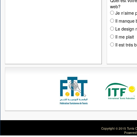
Quel est votre
web?
Je n'aime p
Il manque 
Le design n
Il me plait
Il est trés 
Copyright © 2015 Tunis C
Powered