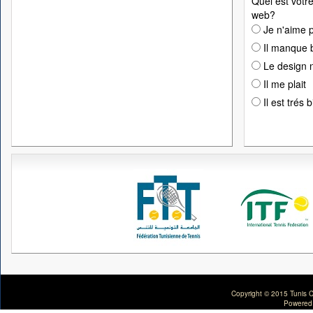
Quel est votre
web?
Je n'aime p
Il manque 
Le design n
Il me plait
Il est trés 
Copyright © 2015 Tunis C
Powered