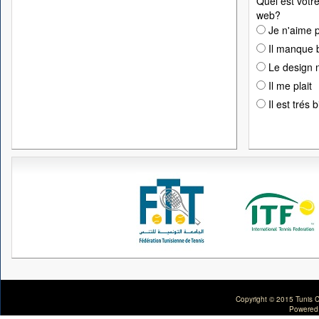
Quel est votre
web?
Je n'aime p
Il manque 
Le design n
Il me plait
Il est trés 
Copyright © 2015 Tunis C
Powered