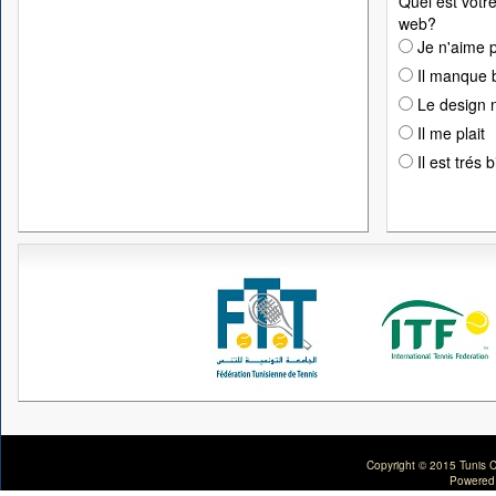
Quel est votre
web?
Je n'aime p
Il manque 
Le design n
Il me plait
Il est trés 
Copyright © 2015 Tunis C
Powered