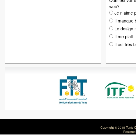
Quel est votre
web?
Je n'aime p
Il manque 
Le design n
Il me plait
Il est trés 
Copyright © 2015 Tunis C
Powered