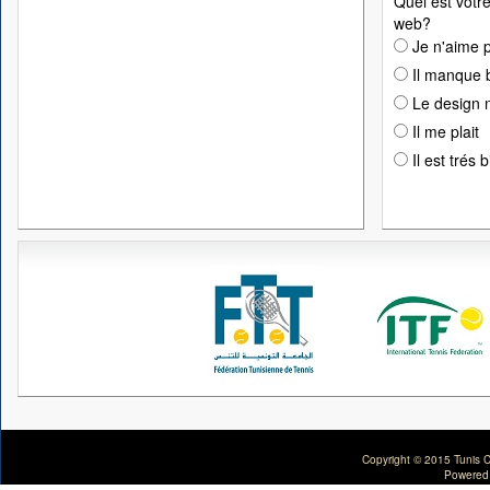
Quel est votre
web?
Je n'aime p
Il manque 
Le design n
Il me plait
Il est trés 
Copyright © 2015 Tunis C
Powered